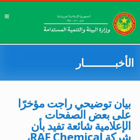
الأخبـــــــــــار
بيان توضيحي راجت مؤخرًا
على بعض الصفحات
الإعلامية شائعة تفيد بأن
شركة RAF Chemical،