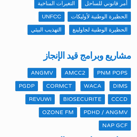
أمر قانوني للساحل
التغيرات المناخية
الحظيرة الوطنية لأوليكات
UNFCC
الحظيرة الوطنية لجاولينغ
التهذيب البيئي
مشاريع وبرامج قيد الإنجاز
ANGMV
AMCC2
PNM POPS
PGDP
CORMCT
WACA
DIMS
REVUWI
BIOSECURITE
CCCD
OZONE FM
PDHD / ANGMV
NAP GCF