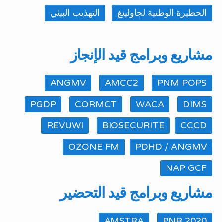
الحظيرة الوطنية لجاولينغ
التهذيب البيئي
مشاريع وبرامج قيد الإنجاز
ANGMV
AMCC2
PNM POPS
PGDP
CORMCT
WACA
DIMS
REVUWI
BIOSECURITE
CCCD
OZONE FM
PDHD / ANGMV
NAP GCF
مشاريع وبرامج قيد التحضير
AMSTRA
PNR 2020