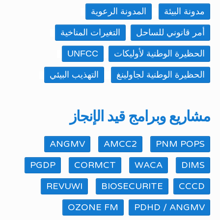
مدونة البيئة
المدونة الرعوية
أمر قانوني للساحل
التغيرات المناخية
الحظيرة الوطنية لأوليكات
UNFCC
الحظيرة الوطنية لجاولينغ
التهذيب البيئي
مشاريع وبرامج قيد الإنجاز
ANGMV
AMCC2
PNM POPS
PGDP
CORMCT
WACA
DIMS
REVUWI
BIOSECURITE
CCCD
OZONE FM
PDHD / ANGMV