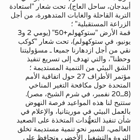
أبيدجان، ساحل العاج)، تحت شعار "استعادة
التربة القاحلة والغابات المتدهورة، من أجل
الزراعة المستقبلية" ؛
قمة الأرض "ستوكهولم+50" (يومي 2 و3
يونيو، في ستوكهولم)، تحت شعار "كوكب
نقي من أجل ازدهارنا جميعا ـ مسؤوليتنا
وحظنا"، والتي تهدف إلى تسريع تنفيذ
الشق البيئي من التنمية المستديمة ؛
مؤتمر الأطراف 27 حول اتفاقية الأمم
المتحدة حول مكافحة التغير المناخي
(8ــ20 نفمبر، في شرم الشيخ، مصر).
ستتيح لنا هذه المواعيد فرصة النهوض
بالعمل البيئي في موريتانيا، والإعلام في
شأن تنفيذ التعهُّدات المتخذة على الصعيد
العالمي، للسير نحو تنمية مستديمة تخلق
الثروة والتشغيل الأخضر، وتحافظ على