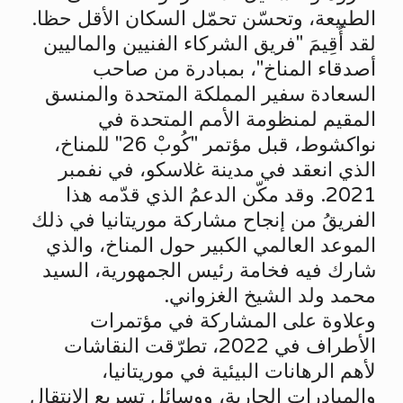
الطبيعة، وتحسّن تحمّل السكان الأقل حظا.
لقد أُقِيمَ "فريق الشركاء الفنيين والماليين
أصدقاء المناخ"، بمبادرة من صاحب
السعادة سفير المملكة المتحدة والمنسق
المقيم لمنظومة الأمم المتحدة في
نواكشوط، قبل مؤتمر "كُوبْ 26" للمناخ،
الذي انعقد في مدينة غلاسكو، في نفمبر
2021. وقد مكّن الدعمُ الذي قدّمه هذا
الفريقُ من إنجاح مشاركة موريتانيا في ذلك
الموعد العالمي الكبير حول المناخ، والذي
شارك فيه فخامة رئيس الجمهورية، السيد
محمد ولد الشيخ الغزواني.
وعلاوة على المشاركة في مؤتمرات
الأطراف في 2022، تطرّقت النقاشات
لأهم الرهانات البيئية في موريتانيا،
والمبادرات الجارية، ووسائل تسريع الانتقال