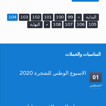
البداية
99
100
101
102
103
104
«
105
106
107
108
النهاية
»
المناسبات والحملات
الاسبوع الوطني للشجرة 2020
01
اغسطس