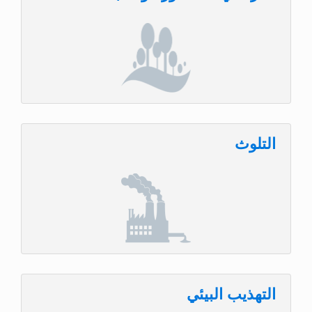
التلوث
التهذيب البيئي