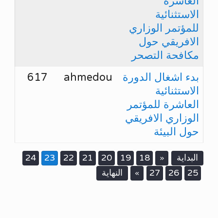
العاشرة
الاستثنائية
للمؤتمر الوزاري
الافريقي حول
مكافحة التصحر
بدء اشغال الدورة
ahmedou
617
الاستثنائية
العاشرة للمؤتمر
الوزاري الافريقي
حول البيئة
البداية
18
19
20
21
22
23
24
«
25
26
27
النهاية
»