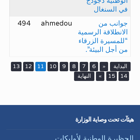
الوطنية دجودج
في السنغال
جوانب من
ahmedou
494
الانطلاقة الرسمية
“للمسيرة الزرقاء
من أجل البيئة”.
البداية
6
7
8
9
10
11
12
13
«
14
15
النهاية
»
هيئآت تحت وصاية الوزارة
الحظيرة الوطنية لأوليكات