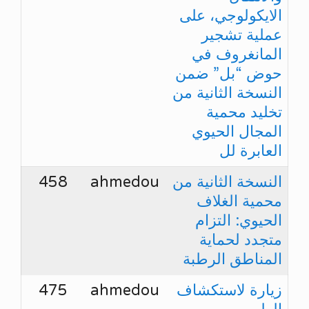
الايكولوجي، على
عملية تشجير
المانغروف في
حوض “بل” ضمن
النسخة الثانية من
تخليد محمية
المجال الحيوي
العابرة لل
النسخة الثانية من
ahmedou
458
محمية الغلاف
الحيوي: التزام
متجدد لحماية
المناطق الرطبة
زيارة لاستكشاف
ahmedou
475