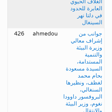
الغلاف الحيوي
العابرة للحدود
في دلتا نهر
السينغال
جوانب من
ahmedou
426
إشراف معالي
وزيرة البيئة
والتنمية
المستدامة،
السيدة مسعودة
بحام محمد
لغظف، ونظيرها
السنغالي،
البروفسور داوودا
نغوم، وزير البيئة
والانتقال