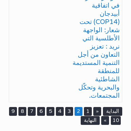
في اتفاقية
أبيدجان
(COP14) تحت
شعار: الواجهة
الأطلسية التي
نريد : تعزيز
التعاون من أجل
التنمية المستديمة
للمنطقة
الشاطئية
والبحرية وتحكّل
المجتمعات.
البداية
1
2
3
4
5
6
7
8
9
«
10
النهاية
»