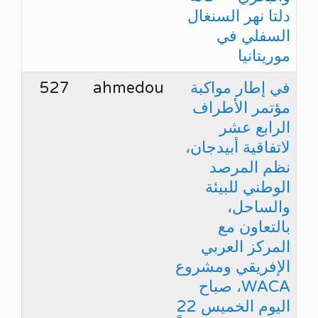
دلتا نهر السنغال
السفلي في
موريتانيا
في إطار مواكبة
ahmedou
527
مؤتمر الأطراف
الرابع عشر
لاتفاقية أبيدجان،
نظم المرصد
الوطني للبيئة
والساحل،
بالتعاون مع
المركز العربي
الإفريقي ومشروع
WACA، صباح
اليوم الخميس 22