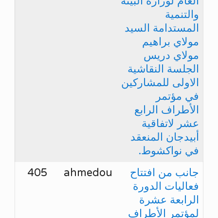
العام لوزارة البيئة
والتنمية
المستدامة السيد
مولاي براهيم
مولاي دريس
الجلسة النقاشية
الاولى للمشاركين
في مؤتمر
الأطراف الرابع
عشر لاتفاقية
أبيدجان المنعقد
في نواكشوط.
جانب من افتتاح
ahmedou
405
فعاليات الدورة
الرابعة عشرة
لمؤتمر الأطراف