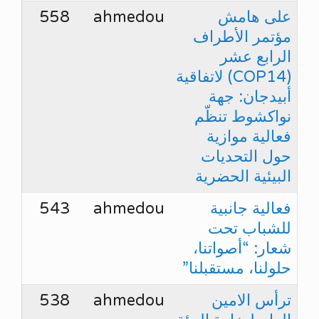
على هامش
ahmedou
558
مؤتمر الأطراف
الرابع عشر
(COP14) لاتفاقية
أبيدجان: جهة
نواكشوط تنظّم
فعالية موازية
حول التحديات
البيئية الحضرية
فعالية جانبية
ahmedou
543
للشباب تحت
شعار: “أصواتنا،
حلولنا، مستقبلنا”
‎ترأس الامين
ahmedou
538