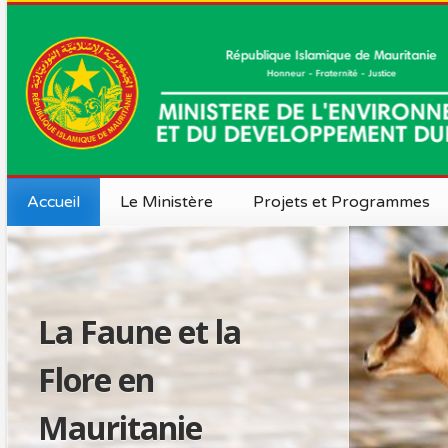
Accueil
Le Ministère
Projets et Programmes
Actualité
Missions et vision
La Ministre
Le Cabinet
Organigramme
La Faune et la
Le Secrétari
Politiques et stratégie
Flore en
Directions C
MEDD en chiffres
Mauritanie
Délégations 