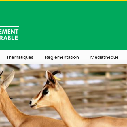
Thématiques
Réglementation
Médiathèque
Terres Dégradées et Forêts
Lois et décrets
Documentation
Biodiversité et Ecosystèmes
Conventions
Presse
Sensibles
Photos
at Général
Pollution
Vidéos
entrales
Changement Climatique et
Résilience
régionales