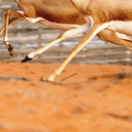
Transition et Innovation
ts sous tutelle
Écologiques
Gouvernance
Environnementale et
Partenariats