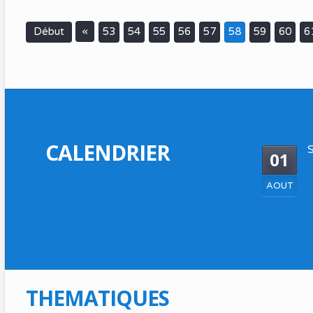
«
Début
53
54
55
56
57
58
59
60
6
CALENDRIER
S
01
AOUT
THEMATIQUES