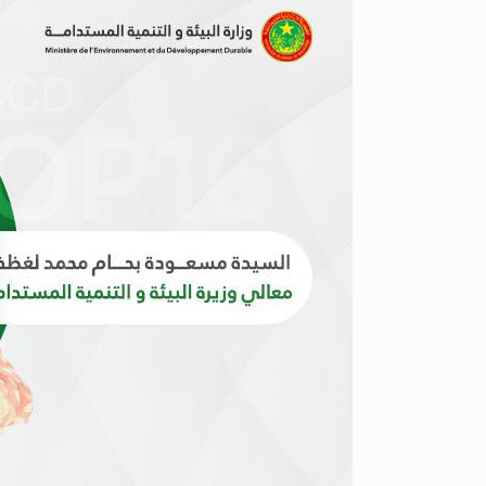
Transition et Innovation
ts sous tutelle
Écologiques
Gouvernance
Environnementale et
Partenariats