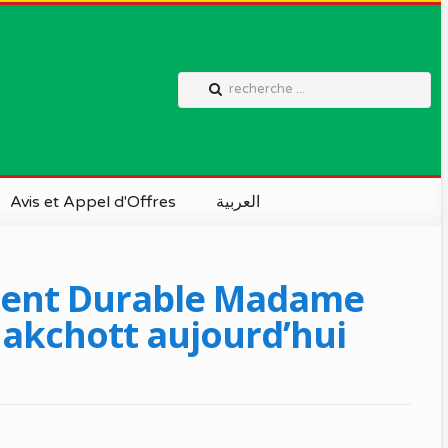
Avis et Appel d'Offres
العربية
ement Durable Madame
kchott aujourd’hui