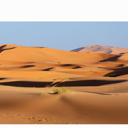
Transition et Innovation
ts sous tutelle
Écologiques
Gouvernance
Environnementale et
Partenariats