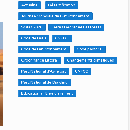
Actualité
Désertification
Journée Mondiale de l’Environnement
SOFO 2020
Terres Dégradées et Forêts
Code de l'eau
CNEDD
Code de l'environnement
Code pastoral
Ordonnance Littoral
Changements climatiques
Parc National d'Awleigat
UNFCC
Parc National de Diawling
Education à l'Environnement