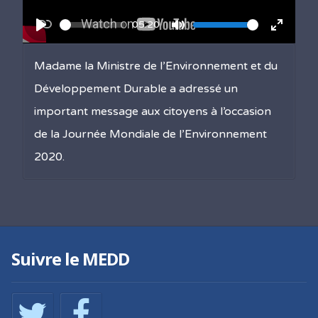
Current
05:20
Seek
Volume
time
gle Fullscreen
Play
Toggle Mute
Toggle 
Madame la Ministre de l’Environnement et du
Développement Durable a adressé un
important message aux citoyens à l’occasion
de la Journée Mondiale de l’Environnement
2020.
Suivre le MEDD