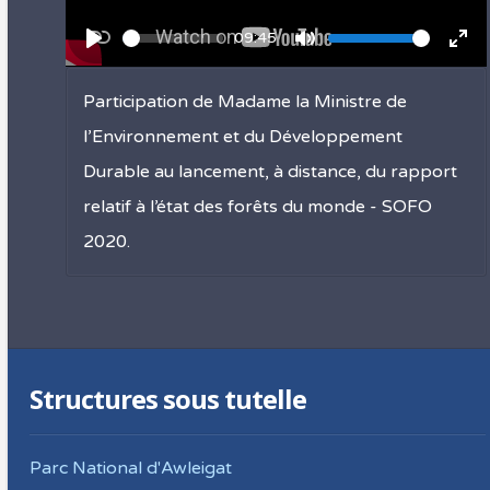
Current
09:45
Seek
Volume
time
Play
Toggle Mute
Tog
Participation de Madame la Ministre de
l’Environnement et du Développement
Durable au lancement, à distance, du rapport
relatif à l’état des forêts du monde - SOFO
2020.
Structures sous tutelle
Parc National d'Awleigat