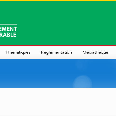
Thématiques
Réglementation
Médiathèque
Terres Dégradées et Forêts
Lois et décrets
Documentation
Biodiversité et Ecosystèmes
Conventions
Presse
Sensibles
Photos
at Général
Pollution
Vidéos
entrales
Changement Climatique et
Résilience
régionales