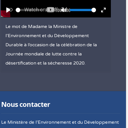
Current
10:01
Seek
Volume
time
Fullscreen
Play
Toggle Mute
Toggle Full
Le mot de Madame la Ministre de
l’Environnement et du Développement
Durable à l’occasion de la célébration de la
Journée mondiale de lutte contre la
désertification et la sécheresse 2020.
Nous contacter
Le Ministère de l’Environnement et du Développement