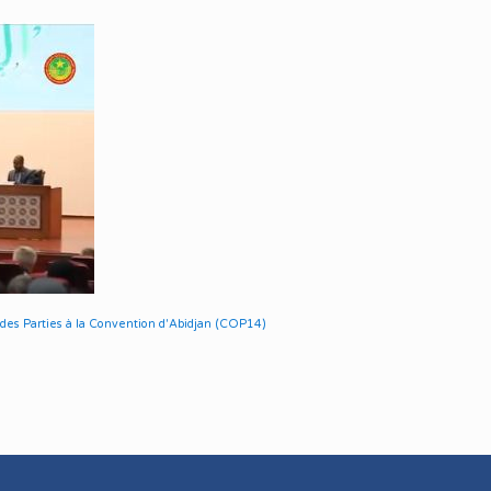
Transition et Innovation
ts sous tutelle
Écologiques
Gouvernance
Environnementale et
Partenariats
 des Parties à la Convention d'Abidjan (COP14)