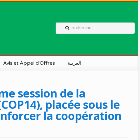
Avis et Appel d'Offres
العربية
me session de la
(COP14), placée sous le
enforcer la coopération