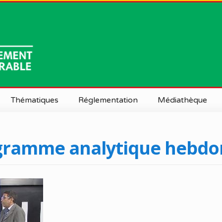
Thématiques
Réglementation
Médiathèque
Terres Dégradées et Forêts
Lois et décrets
Documentation
Biodiversité et Ecosystèmes
Conventions
Presse
gramme analytique hebdoma
Sensibles
Photos
at Général
Pollution
Vidéos
entrales
Changement Climatique et
Résilience
régionales