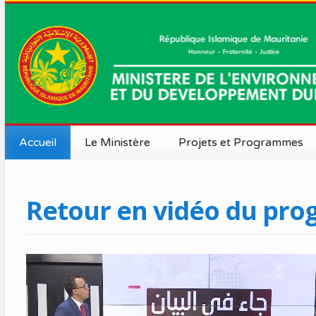
Accueil
Le Ministère
Projets et Programmes
Actualité
Missions et vision
La Ministre
Retour en vidéo du pro
Le Cabinet
Organigramme
Le Secrétari
Politiques et stratégie
Directions C
MEDD en chiffres
Délégations 