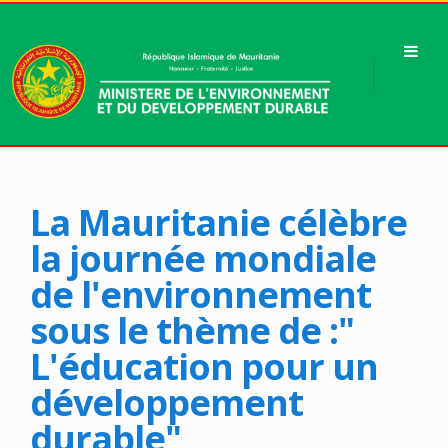
La Mauritanie célèbre
la journée mondiale
de l'environnement
sous le thème de :"
L'éducation pour un
développement
durable"